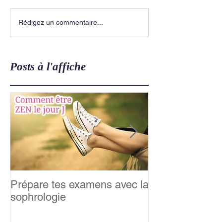
Rédigez un commentaire...
Posts à l'affiche
Prépare tes examens avec la
Relaxation &m
sophrologie
famille : Happy