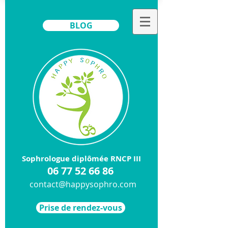
BLOG
Sophrologue diplômée RNCP III
​06
77 52 66 86
contact@happysophro.com
Prise de rendez-vous