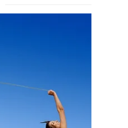
arrive à coup de grand froid et d’humidité, il
est important de s’avoir s’y adapter...