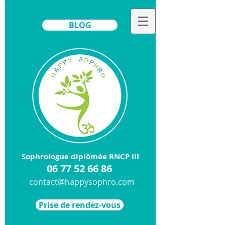
BLOG
Sophrologue diplômée RNCP III
​06
77 52 66 86
contact@happysophro.com
Prise de rendez-vous