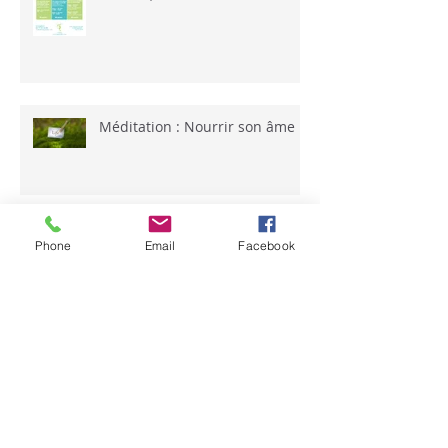
Happy Holidays : Stage d'été
enfants, adultes et familles
Méditation : Nourrir son âme
Phone
Email
Facebook
Mettez le stress en
quarantaine avec la méditation
août 2024
(1)
1 post
mars 2022
(1)
1 post
décembre 2021
(1)
1 post
septembre 2021
(2)
2 posts