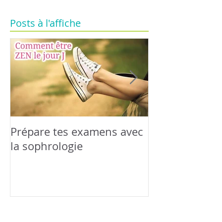
Posts à l'affiche
Prépare tes examens avec
Relaxation &
la sophrologie
famille : Happ