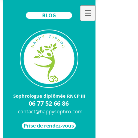
BLOG
Sophrologue diplômée RNCP III
​06
77 52 66 86
contact@happysophro.com
Prise de rendez-vous