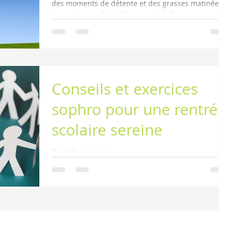
des moments de détente et des grasses matinées,
la pression se fait déjà ressentir… Et...
Conseils et exercices
sophro pour une rentrée
scolaire sereine
Rentrée sereine