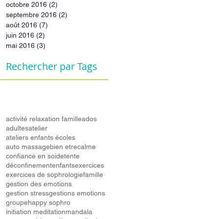
octobre 2016
(2)
2 posts
septembre 2016
(2)
2 posts
août 2016
(7)
7 posts
juin 2016
(2)
2 posts
mai 2016
(3)
3 posts
Rechercher par Tags
activité relaxation famille
ados
adultes
atelier
ateliers enfants écoles
auto massage
bien etre
calme
confiance en soi
detente
déconfinement
enfants
exercices
exercices de sophrologie
famille
gestion des emotions
gestion stress
gestions emotions
groupe
happy sophro
initiation meditation
mandala