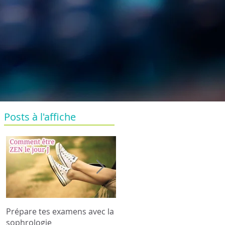
Posts à l'affiche
Prépare tes examens avec la
Relaxation &massage en
sophrologie
famille : Happy Family