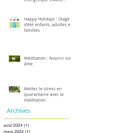
massage.
Happy Holidays : Stage
d'été enfants, adultes et
familles
Méditation : Nourrir son
âme
Mettez le stress en
quarantaine avec la
méditation
Archives
août 2024
(1)
1 post
mars 2022
(1)
1 post