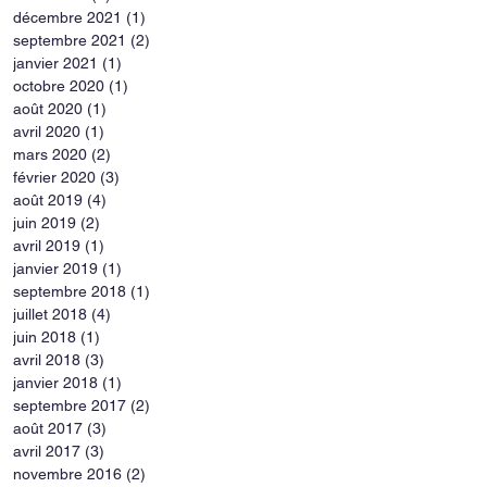
décembre 2021
(1)
1 post
septembre 2021
(2)
2 posts
janvier 2021
(1)
1 post
octobre 2020
(1)
1 post
août 2020
(1)
1 post
avril 2020
(1)
1 post
mars 2020
(2)
2 posts
février 2020
(3)
3 posts
août 2019
(4)
4 posts
juin 2019
(2)
2 posts
avril 2019
(1)
1 post
janvier 2019
(1)
1 post
septembre 2018
(1)
1 post
juillet 2018
(4)
4 posts
juin 2018
(1)
1 post
avril 2018
(3)
3 posts
janvier 2018
(1)
1 post
septembre 2017
(2)
2 posts
août 2017
(3)
3 posts
avril 2017
(3)
3 posts
novembre 2016
(2)
2 posts