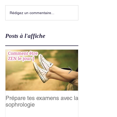
Rédigez un commentaire...
Posts à l'affiche
Prépare tes examens avec la
Relaxation &m
sophrologie
famille : Happy