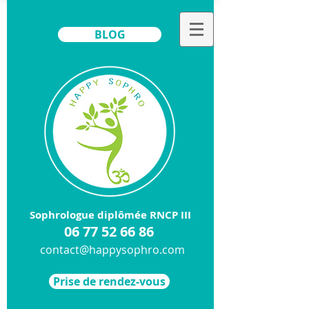
BLOG
Sophrologue diplômée RNCP III
​06
77 52 66 86
contact@happysophro.com
Prise de rendez-vous