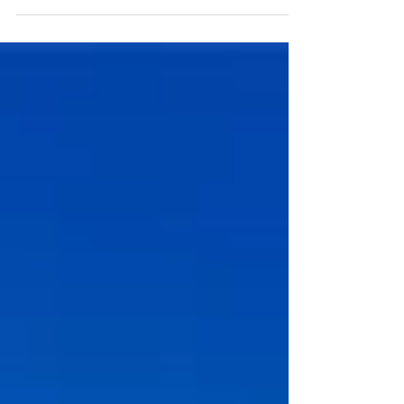
la...