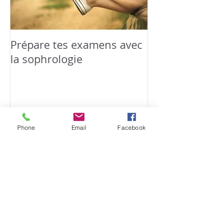
Prépare tes examens avec
Relaxation &
la sophrologie
famille : Happ
Phone
Email
Facebook
Nouveauté 2024 : Cours de
sophro les pieds dans l’herbe à
Blagnac