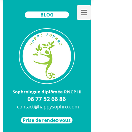
BLOG
Sophrologue diplômée RNCP III
​06
77 52 66 86
contact@happysophro.com
Prise de rendez-vous