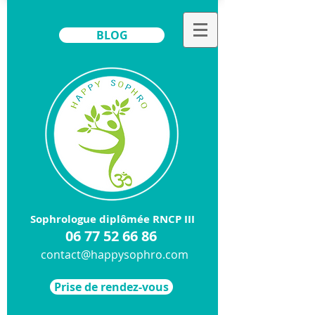
BLOG
Sophrologue diplômée RNCP III
​06
77 52 66 86
contact@happysophro.com
Prise de rendez-vous