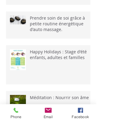
sophro-méditation
Prendre soin de soi grâce à
petite routine énergétique
d'auto massage.
Happy Holidays : Stage d'été
enfants, adultes et familles
Phone
Email
Facebook
Méditation : Nourrir son âme