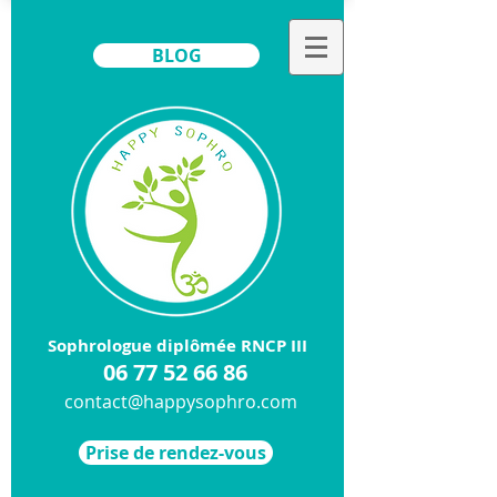
BLOG
Sophrologue diplômée RNCP III
​06
77 52 66 86
contact@happysophro.com
Prise de rendez-vous