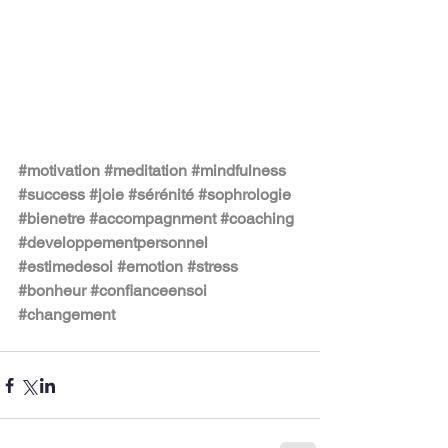
#motivation
#meditation
#mindfulness
#success
#joie
#sérénité
#sophrologie
#bienetre
#accompagnment
#coaching
#developpementpersonnel
#estimedesoi
#emotion
#stress
#bonheur
#confianceensoi
#changement