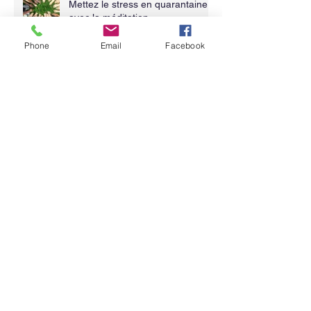
Mettez le stress en quarantaine
avec la méditation
Phone
Email
Facebook
Archives
août 2024
(1)
1 post
mars 2022
(1)
1 post
décembre 2021
(1)
1 post
septembre 2021
(2)
2 posts
janvier 2021
(1)
1 post
octobre 2020
(1)
1 post
août 2020
(1)
1 post
avril 2020
(1)
1 post
mars 2020
(2)
2 posts
février 2020
(3)
3 posts
août 2019
(4)
4 posts
juin 2019
(2)
2 posts
avril 2019
(1)
1 post
janvier 2019
(1)
1 post