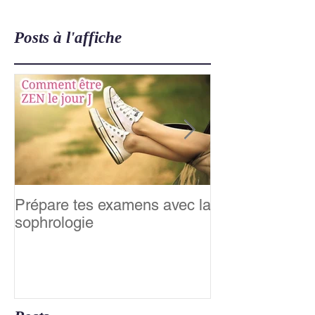
Posts à l'affiche
Prépare tes examens avec la
Relaxation &m
sophrologie
famille : Happy