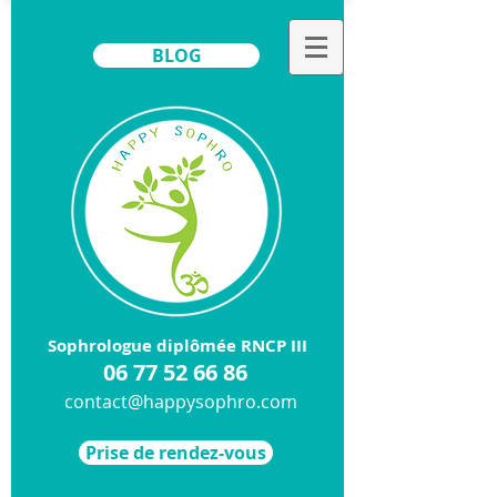
BLOG
Sophrologue diplômée RNCP III
​06
77 52 66 86
contact@happysophro.com
Prise de rendez-vous