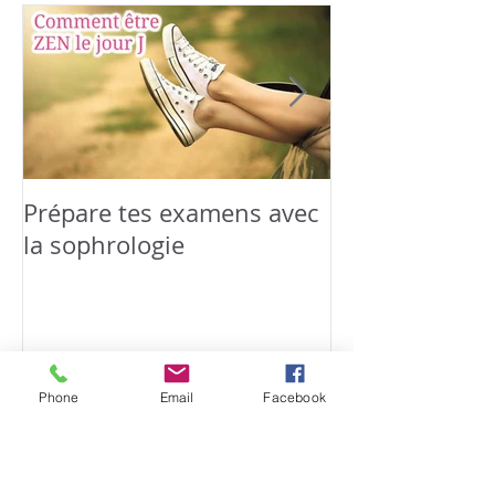
Posts à l'affiche
Prépare tes examens avec
Relaxation &
la sophrologie
famille : Happ
Phone
Email
Facebook