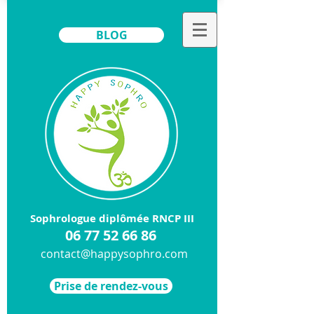
BLOG
Sophrologue diplômée RNCP III
​06
77 52 66 86
contact@happysophro.com
Prise de rendez-vous