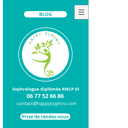
BLOG
Sophrologue diplômée RNCP III
​06
77 52 66 86
contact@happysophro.com
Prise de rendez-vous