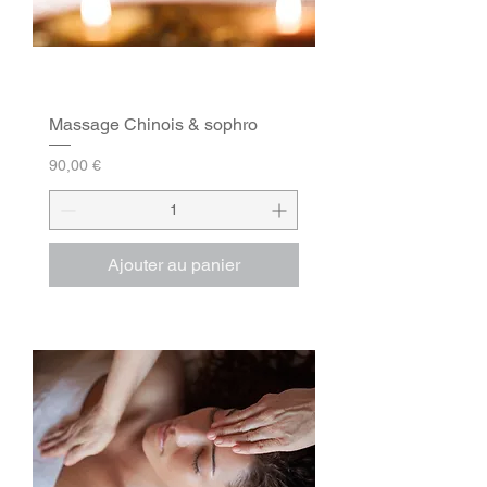
Massage Chinois & sophro
Prix
90,00 €
Ajouter au panier