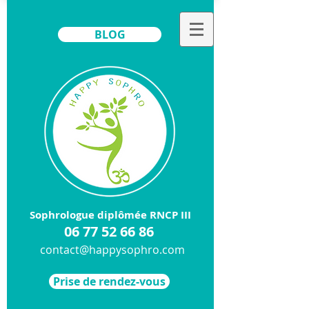
BLOG
Sophrologue diplômée RNCP III
​06
77 52 66 86
contact@happysophro.com
Prise de rendez-vous