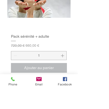
Pack sérénité + adulte
Prix original
Prix promotionnel
720,00 €
660,00 €
Ajouter au panier
Phone
Email
Facebook