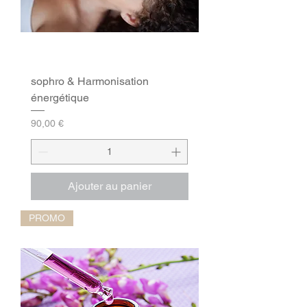
sophro & Harmonisation
énergétique
Prix
90,00 €
Ajouter au panier
PROMO