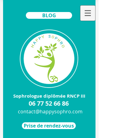
BLOG
Sophrologue diplômée RNCP III
​06
77 52 66 86
contact@happysophro.com
Prise de rendez-vous