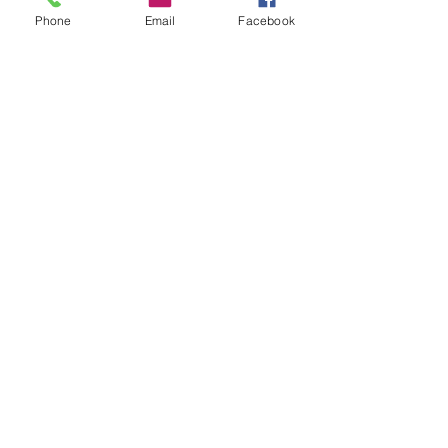
Phone
Email
Facebook
Séance de
méditation
Séance
Sur RDV uniquement
Tarif
10 séances
150 euros
Modes de paiement
Carte de crédit