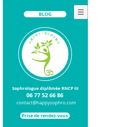
BLOG
Sophrologue diplômée RNCP III
​06
77 52 66 86
contact@happysophro.com
Prise de rendez-vous