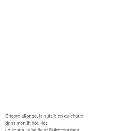
Encore allongé, je suis bien au chaud 
dans mon lit douillet  
Je souris, je baille et j’étire tout mon 