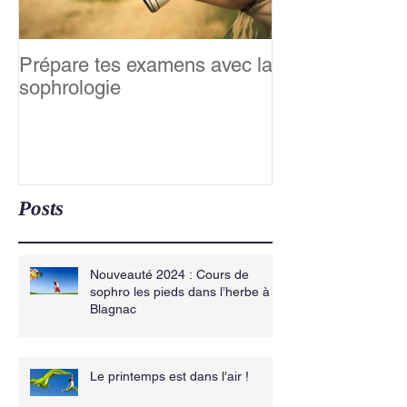
Prépare tes examens avec la
Relaxation &m
sophrologie
famille : Happy
Posts
Nouveauté 2024 : Cours de
sophro les pieds dans l’herbe à
Blagnac
Le printemps est dans l'air !