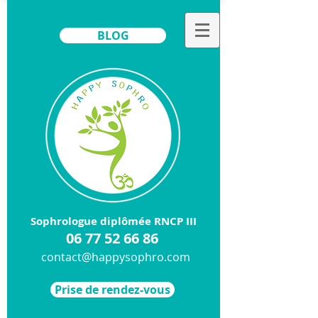
BLOG
Sophrologue diplômée RNCP III
​06
77 52 66 86
contact@happysophro.com
Prise de rendez-vous