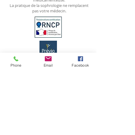
médicamenteuse.
La pratique de la sophrologie ne remplacent
pas votre médecin.
Phone
Email
Facebook
Alexandra Lainé
Consultations
Sophrologue formatrice
sur rendez-vous
Blagnac 31
06.77.52.66.86
certifiée RNCP
Activité Libérale