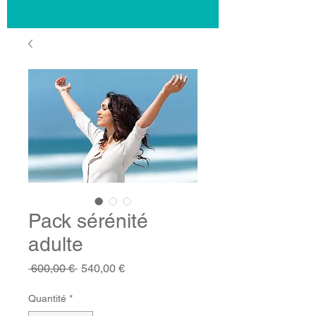
Pack sérénité
adulte
Prix
Prix
 600,00 € 
540,00 €
original
promotionnel
Quantité
*